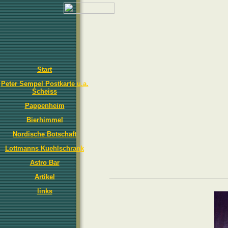
Start
Peter Sempel Postkarte u.a.
Scheiss
Pappenheim
Bierhimmel
Nordische Botschaft
Lottmanns Kuehlschrank
Astro Bar
Artikel
links